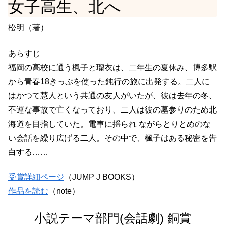
女子高生、北へ
松明（著）
あらすじ
福岡の高校に通う楓子と瑠衣は、二年生の夏休み、博多駅
から青春18きっぷを使った鈍行の旅に出発する。二人に
はかつて慧人という共通の友人がいたが、彼は去年の冬、
不運な事故で亡くなっており、二人は彼の墓参りのため北
海道を目指していた。電車に揺られ ながらとりとめのな
い会話を繰り広げる二人。その中で、楓子はある秘密を告
白する……
受賞詳細ページ
（JUMP J BOOKS）
作品を読む
（note）
小説テーマ部門(会話劇) 銅賞