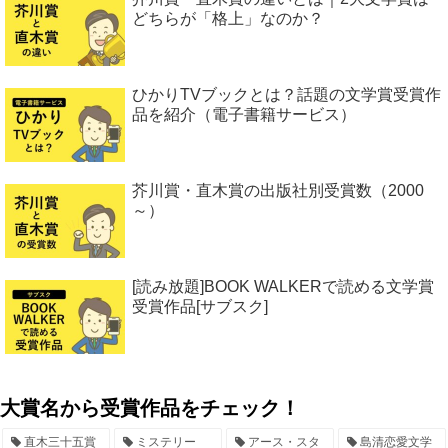
どちらが「格上」なのか？
ひかりTVブックとは？話題の文学賞受賞作
品を紹介（電子書籍サービス）
芥川賞・直木賞の出版社別受賞数（2000
～）
[読み放題]BOOK WALKERで読める文学賞
受賞作品[サブスク]
大賞名から受賞作品をチェック！
直木三十五賞
ミステリー
アース・スタ
島清恋愛文学