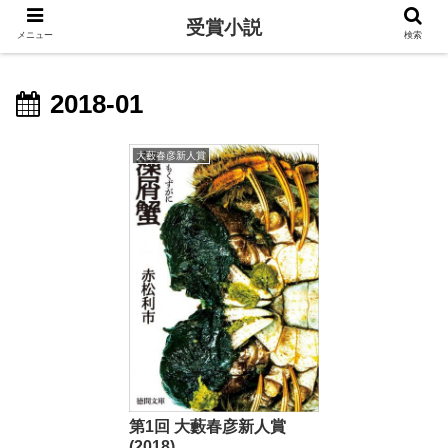
受賞小説
メニュー
検索
2018-01
大藪春彦新人賞
第1回 大藪春彦新人賞
(2018)