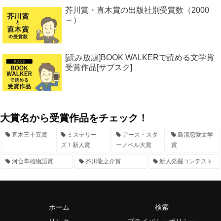
芥川賞・直木賞の出版社別受賞数（2000
～）
[読み放題]BOOK WALKERで読める文学賞
受賞作品[サブスク]
大賞名から受賞作品をチェック！
直木三十五賞
ミステリー
アース・スタ
島清恋愛文学
ズ！新人賞
ーノベル大賞
賞
河合隼雄物語賞
芥川龍之介賞
新人発掘コンテスト
ホーム
検索