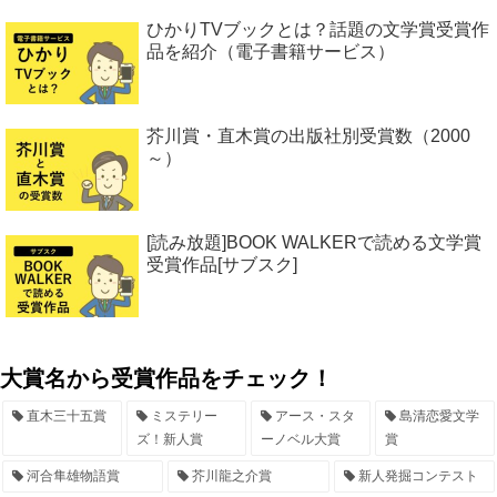
ひかりTVブックとは？話題の文学賞受賞作
品を紹介（電子書籍サービス）
芥川賞・直木賞の出版社別受賞数（2000
～）
[読み放題]BOOK WALKERで読める文学賞
受賞作品[サブスク]
大賞名から受賞作品をチェック！
直木三十五賞
ミステリー
アース・スタ
島清恋愛文学
ズ！新人賞
ーノベル大賞
賞
河合隼雄物語賞
芥川龍之介賞
新人発掘コンテスト