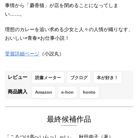
事情から「麝香猫」が店を閉めることになってしま
い……。
理想のカレーを追い求める少女と人々の人情が織りなす、
おいしい×青春×お仕事小説！
受賞詳細ページ
（小説丸）
レビュー
読書メーター
ブクログ
本が好き！
商品購入
Amazon
e-hon
honto
最終候補作品
「ころつけ亭へいらっしゃい」 秋田柴子（著）