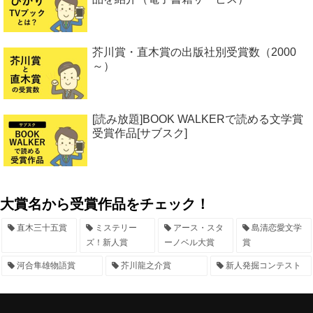
芥川賞・直木賞の出版社別受賞数（2000
～）
[読み放題]BOOK WALKERで読める文学賞
受賞作品[サブスク]
大賞名から受賞作品をチェック！
直木三十五賞
ミステリー
アース・スタ
島清恋愛文学
ズ！新人賞
ーノベル大賞
賞
河合隼雄物語賞
芥川龍之介賞
新人発掘コンテスト