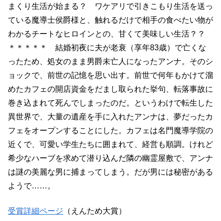
まくり生活が始まる？ ワケアリで引きこもり生活を送っ
ている魔導士侯爵様と、触れるだけで相手の食べたい物が
わかるチートなヒロインとの、甘くて美味しい生活？？
＊＊＊＊＊ 結婚初夜に夫が老衰（享年83歳）で亡くな
ったため、処女のまま男爵未亡人になったアンナ。そのシ
ョックで、前世の記憶を思い出す。前世で何年もかけて溜
めたカフェの開店資金をだまし取られた挙句、転落事故に
巻き込まれて死んでしまったのだ。というわけで転生した
異世界で、大量の遺産を手に入れたアンナは、夢だったカ
フェをオープンすることにした。カフェは名門魔導学院の
近くで、可愛い学生たちに囲まれて、経営も順調。けれど
希少なハーブを求めて潜り込んだ隣の幽霊屋敷で、アンナ
は謎の美麗な男に捕まってしまう。だが男には秘密がある
ようで……。
受賞詳細ページ
（えんため大賞）