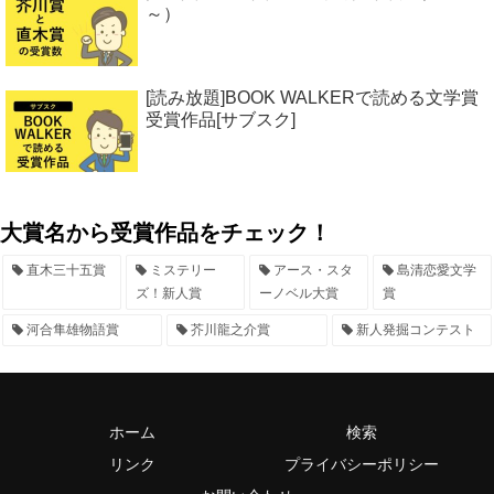
～）
[読み放題]BOOK WALKERで読める文学賞
受賞作品[サブスク]
大賞名から受賞作品をチェック！
直木三十五賞
ミステリー
アース・スタ
島清恋愛文学
ズ！新人賞
ーノベル大賞
賞
河合隼雄物語賞
芥川龍之介賞
新人発掘コンテスト
ホーム
検索
リンク
プライバシーポリシー