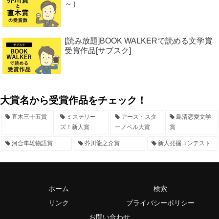
～）
[読み放題]BOOK WALKERで読める文学賞
受賞作品[サブスク]
大賞名から受賞作品をチェック！
直木三十五賞
ミステリー
アース・スタ
島清恋愛文学
ズ！新人賞
ーノベル大賞
賞
河合隼雄物語賞
芥川龍之介賞
新人発掘コンテスト
ホーム
検索
リンク
プライバシーポリシー
お問い合わせ