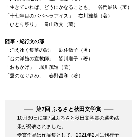
「生きていれば、どうにかなることも」 谷門展法（著）
「十七年目のババヘラアイス」 右川雅基（著）
「ひとり祭り」 畠山政文（著）
随筆・紀行文の部
「消えゆく集落の記」 鹿住敏子（著）
「台の洋館の宣教師」 皆川順子（著）
「おもかげ」 堀川茂進（著）
「蚕のなぐさめ」 春野昌和（著）
第7回 ふるさと秋田文学賞
10月30日に第7回ふるさと秋田文学賞の選考結
果が発表されました。
受賞作品は作品集として、2021年2月に刊行予