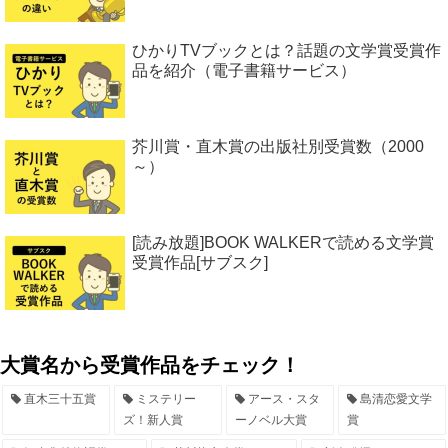
ひかりTVブックとは？話題の文学賞受賞作
品を紹介（電子書籍サービス）
芥川賞・直木賞の出版社別受賞数（2000
～）
[読み放題]BOOK WALKERで読める文学賞
受賞作品[サブスク]
大賞名から受賞作品をチェック！
直木三十五賞
ミステリー
アース・スタ
島清恋愛文学
ズ！新人賞
ーノベル大賞
賞