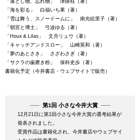
「落とし物、忘れ物」 津隈桂（著）
「海を彩る」 白福いち果（著）
「雪は舞う、スノードームに」 南光絵里子（著）
「朝宮と博士」 弓波ゆる（著）
「Houx & Lilas」 文月リュウ（著）
「キャッチアンドスロー」 山崎英和（著）
「夢のあとさき」 さざわさぎ（著）
「サクラの歯磨き粉」 保科史歩（著）
書籍化予定（今井書店・ウェブサイトで販売）
第1回 小さな今井大賞
12月21日に第1回小さな今井大賞の選考結果が
発表されました。
受賞作品は書籍化され、今井書店やウェブサイ