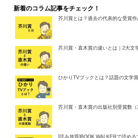
新着のコラム記事をチェック！
芥川賞とは？過去の代表的な受賞作
芥川賞・直木賞の違いとは｜2大文
ひかりTVブックとは？話題の文学
芥川賞・直木賞の出版社別受賞数（2
[読み放題]BOOK WALKERで読め