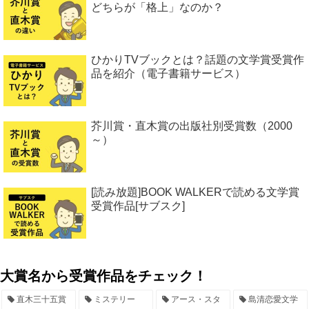
どちらが「格上」なのか？
ひかりTVブックとは？話題の文学賞受賞作
品を紹介（電子書籍サービス）
芥川賞・直木賞の出版社別受賞数（2000
～）
[読み放題]BOOK WALKERで読める文学賞
受賞作品[サブスク]
大賞名から受賞作品をチェック！
直木三十五賞
ミステリー
アース・スタ
島清恋愛文学