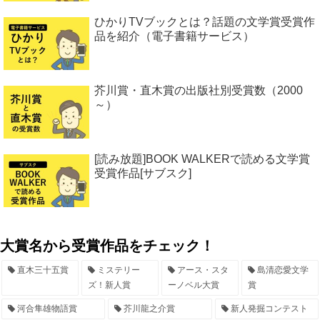
ひかりTVブックとは？話題の文学賞受賞作
品を紹介（電子書籍サービス）
芥川賞・直木賞の出版社別受賞数（2000
～）
[読み放題]BOOK WALKERで読める文学賞
受賞作品[サブスク]
大賞名から受賞作品をチェック！
直木三十五賞
ミステリー
アース・スタ
島清恋愛文学
ズ！新人賞
ーノベル大賞
賞
河合隼雄物語賞
芥川龍之介賞
新人発掘コンテスト