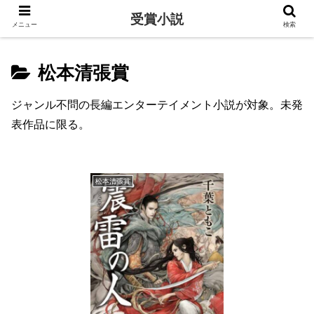
受賞小説
メニュー
検索
松本清張賞
ジャンル不問の長編エンターテイメント小説が対象。未発
表作品に限る。
松本清張賞