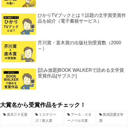
ひかりTVブックとは？話題の文学賞受賞作
品を紹介（電子書籍サービス）
芥川賞・直木賞の出版社別受賞数（2000
～）
[読み放題]BOOK WALKERで読める文学賞
受賞作品[サブスク]
大賞名から受賞作品をチェック！
直木三十五賞
ミステリー
アース・スタ
島清恋愛文学
ズ！新人賞
ーノベル大賞
賞