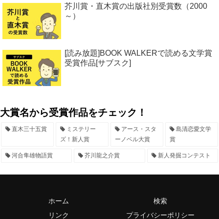
芥川賞・直木賞の出版社別受賞数（2000
～）
[読み放題]BOOK WALKERで読める文学賞
受賞作品[サブスク]
大賞名から受賞作品をチェック！
直木三十五賞
ミステリー
アース・スタ
島清恋愛文学
ズ！新人賞
ーノベル大賞
賞
河合隼雄物語賞
芥川龍之介賞
新人発掘コンテスト
ホーム
検索
リンク
プライバシーポリシー