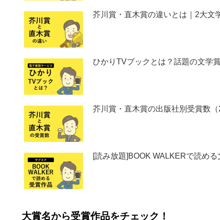
芥川賞・直木賞の違いとは｜2大文
ひかりTVブックとは？話題の文学
芥川賞・直木賞の出版社別受賞数（2
[読み放題]BOOK WALKERで読め
大賞名から受賞作品をチェック！