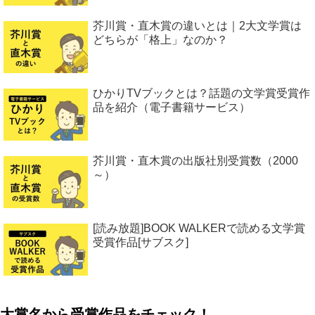
芥川賞・直木賞の違いとは｜2大文学賞は
どちらが「格上」なのか？
ひかりTVブックとは？話題の文学賞受賞作
品を紹介（電子書籍サービス）
芥川賞・直木賞の出版社別受賞数（2000
～）
[読み放題]BOOK WALKERで読める文学賞
受賞作品[サブスク]
大賞名から受賞作品をチェック！