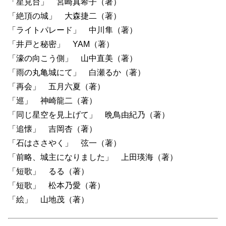
「星見台」 宮崎真希子（著）
「絶頂の城」 大森捷二（著）
「ライトパレード」 中川隼（著）
「井戸と秘密」 YAM（著）
「濠の向こう側」 山中直美（著）
「雨の丸亀城にて」 白瀬るか（著）
「再会」 五月六夏（著）
「巡」 神崎龍二（著）
「同じ星空を見上げて」 晩鳥由紀乃（著）
「追懐」 吉岡杏（著）
「石はささやく」 弦一（著）
「前略、城主になりました」 上田瑛海（著）
「短歌」 るる（著）
「短歌」 松本乃愛（著）
「絵」 山地茂（著）