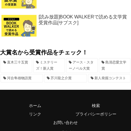
[読み放題]BOOK WALKERで読める文学賞
受賞作品[サブスク]
大賞名から受賞作品をチェック！
直木三十五賞
ミステリー
アース・スタ
島清恋愛文学
ズ！新人賞
ーノベル大賞
賞
河合隼雄物語賞
芥川龍之介賞
新人発掘コンテスト
ホーム
検索
リンク
プライバシーポリシー
お問い合わせ