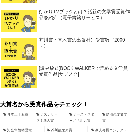
ひかりTVブックとは？話題の文学賞受賞作
品を紹介（電子書籍サービス）
芥川賞・直木賞の出版社別受賞数（2000
～）
[読み放題]BOOK WALKERで読める文学賞
受賞作品[サブスク]
大賞名から受賞作品をチェック！
直木三十五賞
ミステリー
アース・スタ
島清恋愛文学
ズ！新人賞
ーノベル大賞
賞
河合隼雄物語賞
芥川龍之介賞
新人発掘コンテスト