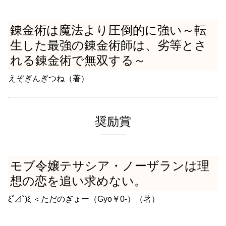
錬金術は魔法より圧倒的に強い～転
生した最強の錬金術師は、劣等とさ
れる錬金術で無双する～
えぞぎんぎつね（著）
奨励賞
モブ令嬢テサシア・ノーザランは理
想の恋を追い求めない。
ξ˚⊿˚)ξ ＜ただのぎょー（Gyo￥0-）（著）