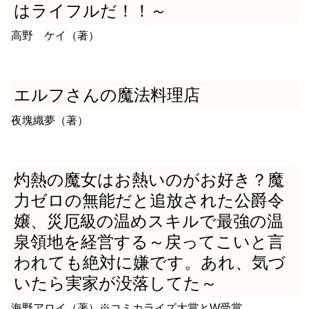
はライフルだ！！～
高野 ケイ（著）
エルフさんの魔法料理店
夜塊織夢（著）
灼熱の魔女はお熱いのがお好き？魔
力ゼロの無能だと追放された公爵令
嬢、災厄級の温めスキルで最強の温
泉領地を経営する～戻ってこいと言
われても絶対に嫌です。あれ、気づ
いたら実家が没落してた～
海野アロイ（著）※コミカライズ大賞とW受賞