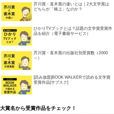
芥川賞・直木賞の違いとは｜2大文学賞は
どちらが「格上」なのか？
ひかりTVブックとは？話題の文学賞受賞作
品を紹介（電子書籍サービス）
芥川賞・直木賞の出版社別受賞数（2000
～）
[読み放題]BOOK WALKERで読める文学賞
受賞作品[サブスク]
大賞名から受賞作品をチェック！