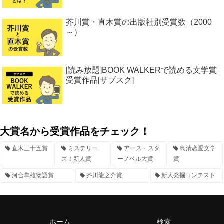
芥川賞・直木賞の出版社別受賞数（2000
～）
[読み放題]BOOK WALKERで読める文学賞
受賞作品[サブスク]
大賞名から受賞作品をチェック！
直木三十五賞
ミステリー
アース・スタ
島清恋愛文学
ズ！新人賞
ーノベル大賞
賞
河合隼雄物語賞
芥川龍之介賞
新人発掘コンテスト
ホーム
検索