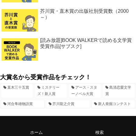
芥川賞・直木賞の出版社別受賞数（2000
～）
[読み放題]BOOK WALKERで読める文学賞
受賞作品[サブスク]
大賞名から受賞作品をチェック！
直木三十五賞
ミステリー
アース・スタ
島清恋愛文学
ズ！新人賞
ーノベル大賞
賞
河合隼雄物語賞
芥川龍之介賞
新人発掘コンテスト
ホーム
検索