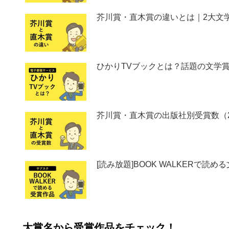
芥川賞・直木賞の違いとは｜2大文
ひかりTVブックとは？話題の文学
芥川賞・直木賞の出版社別受賞数（2
[読み放題]BOOK WALKERで読め
大賞名から受賞作品をチェック！