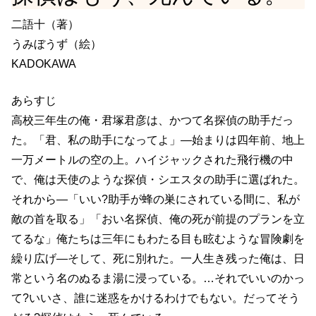
二語十（著）
うみぼうず（絵）
KADOKAWA
あらすじ
高校三年生の俺・君塚君彦は、かつて名探偵の助手だっ
た。「君、私の助手になってよ」―始まりは四年前、地上
一万メートルの空の上。ハイジャックされた飛行機の中
で、俺は天使のような探偵・シエスタの助手に選ばれた。
それから―「いい?助手が蜂の巣にされている間に、私が
敵の首を取る」「おい名探偵、俺の死が前提のプランを立
てるな」俺たちは三年にもわたる目も眩むような冒険劇を
繰り広げ―そして、死に別れた。一人生き残った俺は、日
常という名のぬるま湯に浸っている。…それでいいのかっ
て?いいさ、誰に迷惑をかけるわけでもない。だってそう