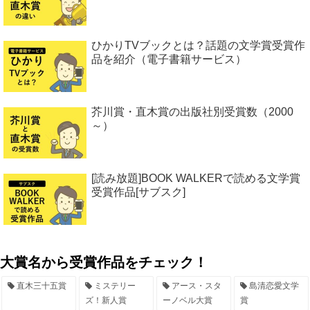
ひかりTVブックとは？話題の文学賞受賞作
品を紹介（電子書籍サービス）
芥川賞・直木賞の出版社別受賞数（2000
～）
[読み放題]BOOK WALKERで読める文学賞
受賞作品[サブスク]
大賞名から受賞作品をチェック！
直木三十五賞
ミステリー
アース・スタ
島清恋愛文学
ズ！新人賞
ーノベル大賞
賞