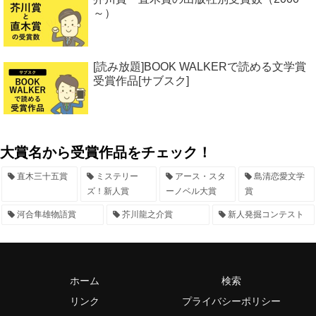
～）
[読み放題]BOOK WALKERで読める文学賞
受賞作品[サブスク]
大賞名から受賞作品をチェック！
直木三十五賞
ミステリー
アース・スタ
島清恋愛文学
ズ！新人賞
ーノベル大賞
賞
河合隼雄物語賞
芥川龍之介賞
新人発掘コンテスト
ホーム
検索
リンク
プライバシーポリシー