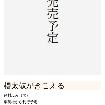
櫓太鼓がきこえる
鈴村ふみ（著）
集英社から刊行予定