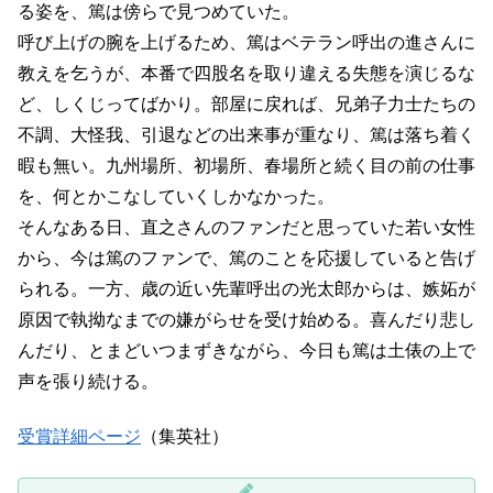
る姿を、篤は傍らで見つめていた。
呼び上げの腕を上げるため、篤はベテラン呼出の進さんに
教えを乞うが、本番で四股名を取り違える失態を演じるな
ど、しくじってばかり。部屋に戻れば、兄弟子力士たちの
不調、大怪我、引退などの出来事が重なり、篤は落ち着く
暇も無い。九州場所、初場所、春場所と続く目の前の仕事
を、何とかこなしていくしかなかった。
そんなある日、直之さんのファンだと思っていた若い女性
から、今は篤のファンで、篤のことを応援していると告げ
られる。一方、歳の近い先輩呼出の光太郎からは、嫉妬が
原因で執拗なまでの嫌がらせを受け始める。喜んだり悲し
んだり、とまどいつまずきながら、今日も篤は土俵の上で
声を張り続ける。
受賞詳細ページ
（集英社）