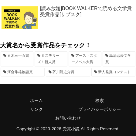
[読み放題]BOOK WALKERで読める文学賞
受賞作品[サブスク]
大賞名から受賞作品をチェック！
直木三十五賞
ミステリー
アース・スタ
島清恋愛文学
ズ！新人賞
ーノベル大賞
賞
河合隼雄物語賞
芥川龍之介賞
新人発掘コンテスト
ホーム
検索
リンク
プライバシーポリシー
お問い合わせ
Copyright © 2020-2026 受賞小説 All Rights Reserved.