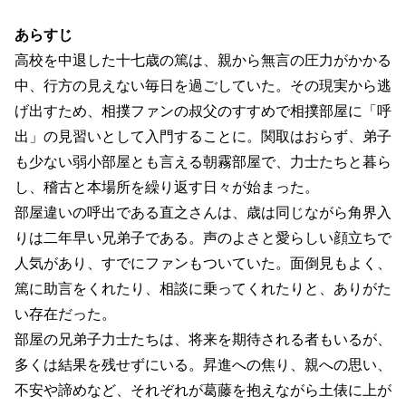
あらすじ
高校を中退した十七歳の篤は、親から無言の圧力がかかる
中、行方の見えない毎日を過ごしていた。その現実から逃
げ出すため、相撲ファンの叔父のすすめで相撲部屋に「呼
出」の見習いとして入門することに。関取はおらず、弟子
も少ない弱小部屋とも言える朝霧部屋で、力士たちと暮ら
し、稽古と本場所を繰り返す日々が始まった。
部屋違いの呼出である直之さんは、歳は同じながら角界入
りは二年早い兄弟子である。声のよさと愛らしい顔立ちで
人気があり、すでにファンもついていた。面倒見もよく、
篤に助言をくれたり、相談に乗ってくれたりと、ありがた
い存在だった。
部屋の兄弟子力士たちは、将来を期待される者もいるが、
多くは結果を残せずにいる。昇進への焦り、親への思い、
不安や諦めなど、それぞれが葛藤を抱えながら土俵に上が