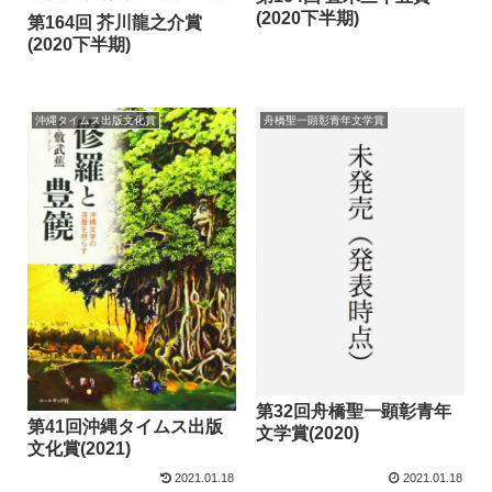
(2020下半期)
第164回 芥川龍之介賞
(2020下半期)
沖縄タイムス出版文化賞
舟橋聖一顕彰青年文学賞
第32回舟橋聖一顕彰青年
第41回沖縄タイムス出版
文学賞(2020)
文化賞(2021)
2021.01.18
2021.01.18