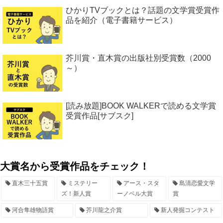
ひかりTVブックとは？話題の文学賞受賞作
品を紹介（電子書籍サービス）
芥川賞・直木賞の出版社別受賞数（2000
～）
[読み放題]BOOK WALKERで読める文学賞
受賞作品[サブスク]
大賞名から受賞作品をチェック！
直木三十五賞
ミステリー
アース・スタ
島清恋愛文学
ズ！新人賞
ーノベル大賞
賞
河合隼雄物語賞
芥川龍之介賞
新人発掘コンテスト